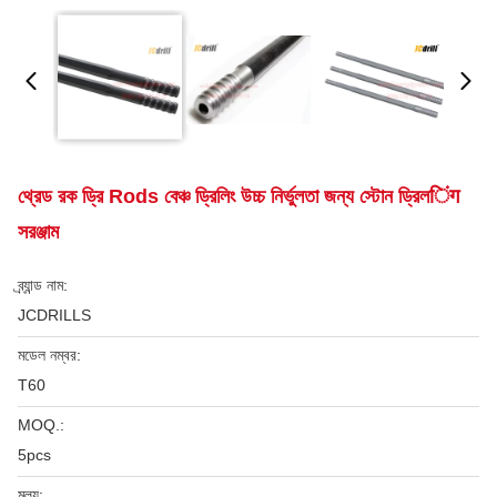
থ্রেড রক ড্রি Rods বেঞ্চ ড্রিলিং উচ্চ নির্ভুলতা জন্য স্টোন ড্রিলिंग
সরঞ্জাম
ব্র্যান্ড নাম:
JCDRILLS
মডেল নম্বর:
T60
MOQ.:
5pcs
মূল্য: