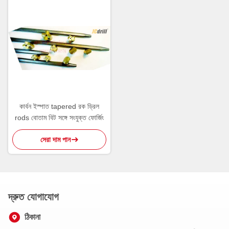
কার্বন ইস্পাত tapered রক ড্রিল
rods বোতাম বিট সঙ্গে সংযুক্ত ফোর্জিং
সেরা দাম পান
দ্রুত যোগাযোগ
ঠিকানা