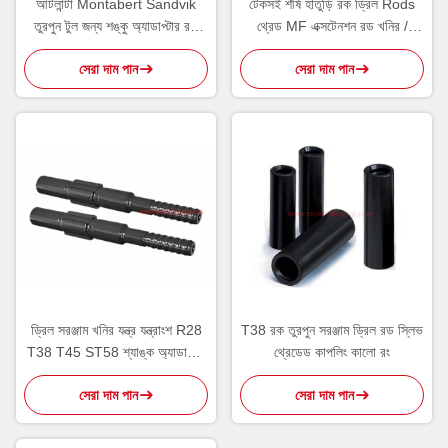
আটলান্টা Montabert Sandvik
টেকসই শীর্ষ হাতুড়ি রক ড্রিল Rods
তুরপুন টুল জন্য শঙ্কু অ্যাডাপ্টার রক
থ্রেড MF এক্সটেনশন রড খনির /
ড্রিল Rods
ব্লাস্টিং জন্য
সেরা দাম পান
সেরা দাম পান
ড্রিল সরঞ্জাম খনির যন্ত্র যন্ত্রাংশ R28
T38 রক তুরপুন সরঞ্জাম ড্রিল রড স্লিভ
T38 T45 ST58 শ্যাঙ্ক অ্যাডাপ্টার
থ্রেডেড কাপলিং কালো রং
কার্বন ইস্পাত
সেরা দাম পান
সেরা দাম পান