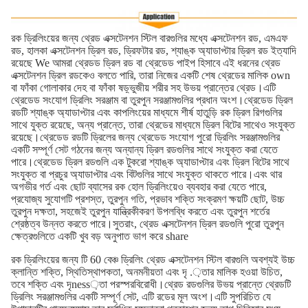
রক ড্রিলিংয়ের জন্য থ্রেড এক্সটেনশন স্টিল বারগুলির মধ্যে এক্সটেনশন রড, এমএফ
রড, হালকা এক্সটেনশন ড্রিল রড, ড্রিফটার রড, শ্যাঙ্ক অ্যাডাপ্টার ড্রিল রড ইত্যাদি
রয়েছে We আমরা থ্রেডড ড্রিল রড বা থ্রেডেড পাইপ হিসাবে এই ধরনের থ্রেড
এক্সটেনশন ড্রিল রডকেও বলতে পারি, তারা নিজের একটি শেষ থ্রেডের মালিক own
বা ফাঁকা গোলাকার দেহ বা ফাঁকা ষড়্ভুজীয় শরীর সহ উভয় প্রান্তের থ্রেড।এটি
থ্রেডেড সংযোগ ড্রিলিং সরঞ্জাম বা তুরপুন সরঞ্জামগুলির প্রধান অংশ।থ্রেডেড ড্রিল
রডটি শ্যাঙ্ক অ্যাডাপ্টার এবং কাপলিংয়ের মাধ্যমে শীর্ষ হাতুড়ি রক ড্রিল রিগগুলির
সাথে যুক্ত রয়েছে, অন্য প্রান্তে, তারা থ্রেডের মাধ্যমে ড্রিল বিটের সাথেও সংযুক্ত
রয়েছে।থ্রেডেড রডটি ড্রিলের জন্য থ্রেডেড সংযোগ পুরো ড্রিলিং সরঞ্জামগুলির
একটি সম্পূর্ণ সেট গঠনের জন্য অন্যান্য ড্রিল রডগুলির সাথে সংযুক্ত করা যেতে
পারে।থ্রেডেড ড্রিল রডগুলি এক টুকরো শ্যাঙ্ক অ্যাডাপ্টার এবং ড্রিল বিটের সাথে
সংযুক্ত বা প্রচুর অ্যাডাপ্টার এবং বিটগুলির সাথে সংযুক্ত থাকতে পারে।এবং থার
অগভীর গর্ত এবং ছোট ব্যাসের রক হোল ড্রিলিংয়েও ব্যবহার করা যেতে পারে,
প্রযোজ্য সুযোগটি প্রশস্ত, তুরপুন গতি, প্রভাব শক্তি সংক্রমণ ক্ষয়টি ছোট, উচ্চ
তুরপুন দক্ষতা, সহজেই তুরপুন যান্ত্রিকীকরণ উপলব্ধি করতে এবং তুরপুন শর্তের
শ্রেষ্ঠত্ব উন্নত করতে পারে।সুতরাং, থ্রেড এক্সটেনশন ড্রিল রডগুলি পুরো তুরপুন
ক্ষেত্রগুলিতে একটি খুব বড় অনুপাত ভাগ করে share
রক ড্রিলিংয়ের জন্য টি 60 বেঞ্চ ড্রিলিং থ্রেড এক্সটেনশন স্টিল বারগুলি অবশ্যই উচ্চ
ক্লান্তি শক্তি, স্থিতিস্থাপকতা, অনমনীয়তা এবং দৃ .়তার মালিক হওয়া উচিত,
তবে শক্তি এবং দৃness়তা পরস্পরবিরোধী।থ্রেড রডগুলির উভয় প্রান্তে থ্রেডটি
ড্রিলিং সরঞ্জামগুলির একটি সম্পূর্ণ সেট, এটি রডের মূল অংশ।এটি সুপরিচিত যে