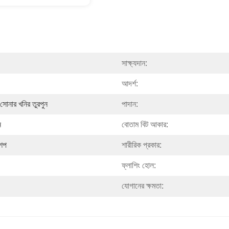
সাক্ষ্যদান:
আদর্শ:
সোনার খনির তুরপুন
পাদান:
ন
বোতাম বিট আকার:
শেপ
শারীরিক প্রকার:
ফ্লাশিং হোল:
যোগানের ক্ষমতা: