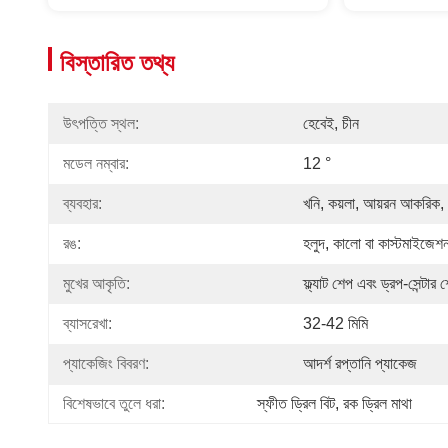
বিস্তারিত তথ্য
উৎপত্তি স্থল:
হেবেই, চীন
মডেল নম্বার:
12 °
ব্যবহার:
খনি, কয়লা, আয়রন আকরিক, 
রঙ:
হলুদ, কালো বা কাস্টমাইজেশ
মুখের আকৃতি:
ফ্ল্যাট শেপ এবং ড্রপ-সেন্টার 
ব্যাসরেখা:
32-42 মিমি
প্যাকেজিং বিবরণ:
আদর্শ রপ্তানি প্যাকেজ
বিশেষভাবে তুলে ধরা:
স্ফীত ড্রিল বিট
, 
রক ড্রিল মাথা