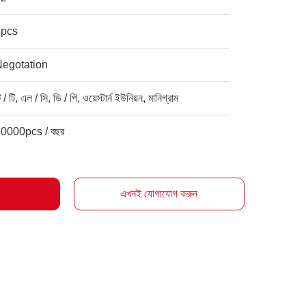
5pcs
Negotation
ি / টি, এল / সি, ডি / পি, ওয়েস্টার্ন ইউনিয়ন, মানিগ্রাম
0000pcs / বছর
এখনই যোগাযোগ করুন