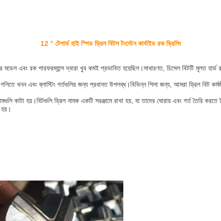
12 ° টেপার্ড হাই স্পিড ড্রিল বিটস টংস্টেন কার্বাইড রক ড্রিলিং
ের মডেল এবং রক পারফরম্যান্স দ্বারা খুব কমই প্রভাবিত হয়েছিল।সাধারণত, চিসেল বিটটি মূলত হার্ড
 গলিতে খনন এবং ব্লাস্টিং গর্তগুলির জন্য প্রধানত উপলব্ধ।বিভিন্ন শিলা জন্য, আমরা ড্রিল বিট কর্
ামগুলি কাটা হয়।বিটগুলি ড্রিল নামক একটি সরঞ্জামে রাখা হয়, যা তাদের ঘোরায় এবং গর্ত তৈরি করতে
 হয়।