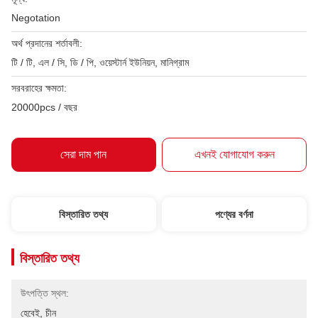
Negotation
অর্থ প্রদানের শর্তাবলী:
টি / টি, এল / সি, ডি / পি, ওয়েস্টার্ন ইউনিয়ন, মানিগ্রাম
সরবরাহের ক্ষমতা:
20000pcs / বছর
সেরা দাম পান
এখনই যোগাযোগ করুন
বিস্তারিত তথ্য
পণ্যের বর্ণনা
বিস্তারিত তথ্য
উৎপত্তি স্থল:
হেবেই, চীন