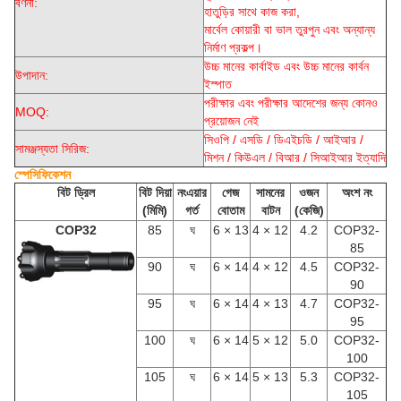
বর্ণনা:
হাতুড়ির সাথে কাজ করা,
মার্বেল কোয়ারী বা ভাল তুরপুন এবং অন্যান্য
নির্মাণ প্রকল্প।
উচ্চ মানের কার্বাইড এবং উচ্চ মানের কার্বন
উপাদান:
ইস্পাত
পরীক্ষার এবং পরীক্ষার আদেশের জন্য কোনও
MOQ:
প্রয়োজন নেই
সিওপি / এসডি / ডিএইচডি / আইআর /
সামঞ্জস্যতা সিরিজ:
মিশন / কিউএল / বিআর / সিআইআর ইত্যাদি
স্পেসিফিকেশন
বিট ড্রিল
বিট দিয়া
নংএয়ার
গেজ
সামনের
ওজন
অংশ নং
(মিমি)
গর্ত
বোতাম
বাটন
(কেজি)
COP32
85
ঘ
6 × 13
4 × 12
4.2
COP32-
85
90
ঘ
6 × 14
4 × 12
4.5
COP32-
90
95
ঘ
6 × 14
4 × 13
4.7
COP32-
95
100
ঘ
6 × 14
5 × 12
5.0
COP32-
100
105
ঘ
6 × 14
5 × 13
5.3
COP32-
105