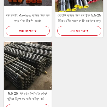
ঘর্ষণ ঢালাই Mayhew জুনিয়র ড্রিল রড
মেহেইউ জুনিয়র ড্রিল রড টুলস 5.5-25
জন্য খনির ড্রিলিং সরঞ্জাম
মিমি ওয়াটার ওয়েল বোরিং মেশিনের জন্য
সেরা দাম পান
সেরা দাম পান
5.5-25 মিমি গোল্ড ডিটিএইচ মেহিউ
জুনিয়র ড্রিল রড ভারী দায়িত্ব কাঠামো
এবং সুনির্দিষ্ট ড্রিলিং জন্য