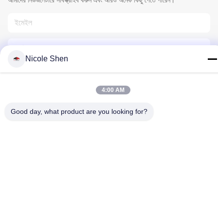
Nicole Shen
4:00 AM
আমাদের সাথে যোগাযোগ
Good day, what product are you looking for?
গোপনীয়তা নীতি
|
সাইট ম্যাপ
| চীন ভালো গুণমান রক ড্রিলিং রিগ সরবরাহকারী। কপিরাইট
© 2018-2026 Beijing Jincheng Mining Technology Co., Ltd. . সব
সমস্ত অধিকার সংরক্ষিত।