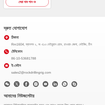
সেরা দাম পান
দ্রুত যোগাযোগ
ঠিকানা
Rm1604, ম্যানশন ২, নং এ১৩ বেইয়ুয়ান রোড, চাওয়াং জেলা, বেইজিং, চীন
টেলিফোন
86-10-53681788
ই-মেইল
sales2@rockdrillingrig.com
আমাদের নিউজলেটার
আমাদের নিউজলেটারে সাবস্ক্রাইব করুন এবং আরও অনেক কিছু পেতে পারেন।