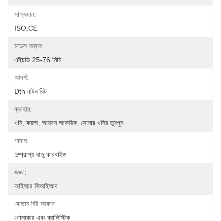
সাক্ষ্যদান:
ISO,CE
মডেল নম্বার:
এইচডি 25-76 মিমি
আদর্শ:
Dth বাটন বিট
ব্যবহার:
খনি, কয়লা, আয়রন আকরিক, সোনার খনির তুরপুন
পাদান:
দুষ্প্রাপ্য ধাতু কারবাইড
জঙ্ঘা:
আইআর সিআইআর
বোতাম বিট আকার:
গোলাকার এবং ব্যালিস্টিক