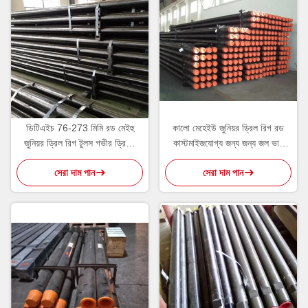
ডিটিএইচ 76-273 মিমি রড মেইহু
কালো মেহেইউ জুনিয়র ড্রিল রিগ রড
জুনিয়র ড্রিল রিগ টুলস গভীর ড্রিলিং
কাস্টমাইজযোগ্য জন্য জন্য জল ভাল
অপারেশন জন্য
ড্রিলিং
সেরা দাম পান
সেরা দাম পান