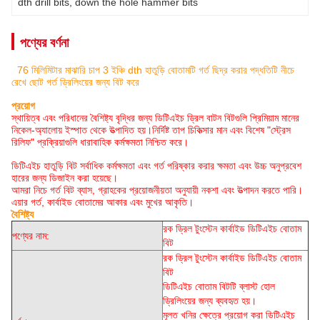
dth drill bits
, 
down the hole hammer bits
পণ্যের বর্ণনা
76 মিলিমিটার মাঝারি চাপ 3 ইঞ্চি dth হাতুড়ি বোতামটি গর্ত ছিদ্র করার পদ্ধতিটি নীচে
রেখে ছোট গর্ত ড্রিলিংয়ের জন্য বিট করে
প্রয়োগ
স্থায়িত্ব এবং পরিধানের বৈশিষ্ট্য বৃদ্ধির জন্য ডিটিএইচ ড্রিল বাটন বিটগুলি প্রিমিয়াম মানের
নিকেল-অ্যালোয় ইস্পাত থেকে উত্পাদিত হয়।নির্দিষ্ট তাপ চিকিত্সার মান এবং বিশেষ "স্ট্রেস
রিলিফ" প্রক্রিয়াগুলি ধারাবাহিক কর্মক্ষমতা নিশ্চিত করে।
ডিটিএইচ হাতুড়ি বিট সর্বাধিক কর্মক্ষমতা এবং গর্ত পরিষ্কার করার ক্ষমতা এবং উচ্চ অনুপ্রবেশ
হারের জন্য ডিজাইন করা হয়েছে।
আমরা নিচে গর্ত বিট ব্যাস, গ্রাহকের প্রয়োজনীয়তা অনুযায়ী নকশা এবং উত্পাদন করতে পারি।
এয়ার গর্ত, কার্বাইড বোতামের আকার এবং মুখের আকৃতি।
বৈশিষ্ট্য
রক ড্রিল টুংস্টেন কার্বাইড ডিটিএইচ বোতাম
পণ্যের নাম:
বিট
রক ড্রিল টুংস্টেন কার্বাইড ডিটিএইচ বোতাম
বিট
ডিটিএইচ বোতাম বিটটি ব্লাস্ট হোল
ড্রিলিংয়ের জন্য ব্যবহৃত হয়।
মূলত খনির ক্ষেত্রে প্রয়োগ করা ডিটিএইচ