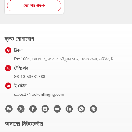
সেরা দাম পান
দ্রুত যোগাযোগ
ঠিকানা
Rm1604, ম্যানশন ২, নং এ১৩ বেইয়ুয়ান রোড, চাওয়াং জেলা, বেইজিং, চীন
টেলিফোন
86-10-53681788
ই-মেইল
sales2@rockdrillingrig.com
আমাদের নিউজলেটার