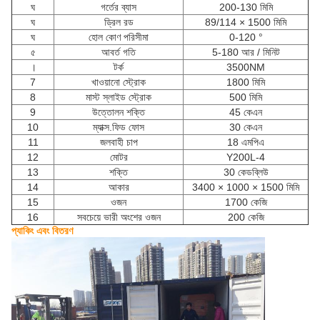
ঘ
গর্তের ব্যাস
200-130 মিমি
ঘ
ড্রিল রড
89/114 × 1500 মিমি
ঘ
হোল কোণ পরিসীমা
0-120 °
৫
আবর্ত গতি
5-180 আর / মিনিট
।
টর্ক
3500NM
7
খাওয়ানো স্ট্রোক
1800 মিমি
8
মাস্ট স্লাইড স্ট্রোক
500 মিমি
9
উত্তোলন শক্তি
45 কেএন
10
ম্যাক্স.ফিড ফোস
30 কেএন
11
জলবাহী চাপ
18 এমপিএ
12
মোটর
Y200L-4
13
শক্তি
30 কেডব্লিউ
14
আকার
3400 × 1000 × 1500 মিমি
15
ওজন
1700 কেজি
16
সবচেয়ে ভারী অংশের ওজন
200 কেজি
প্যাকিং এবং বিতরণ