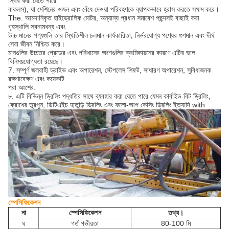
স্থির করা যেতে পারে
বাকলস), যা মেশিনের ওজন এবং বেঁধে দেওয়া পরিবহণকে ব্যাপকভাবে হ্রাস করতে সক্ষম করে।
The. আমদানিকৃত হাইড্রোলিক মোটর, অন্যান্য প্রধান সমাবেশ পছন্দসই বাছাই করা
গৃহস্থালি স্বনামধন্য এবং
উচ্চ মানের পণ্যগুলি তার স্থিতিশীল চলমান কার্যকারিতা, নির্ভরযোগ্য পণ্যের গুণমান এবং দীর্ঘ
সেবা জীবন নিশ্চিত করে।
মানগুলির উচ্চতর গ্রেডের এবং পরিধানের অংশগুলির ক্রমিকায়নের কারণে এটির ভাল
বিনিময়যোগ্যতা রয়েছে।
7. সম্পূর্ণ জলবাহী ড্রাইভ এবং অপারেশন, স্টেপলেস শিফট, সাধারণ অপারেশন, সুবিধাজনক
রক্ষণাবেক্ষণ এবং কয়েকটি
পরা অংশের.
৮. এটি বিভিন্ন ড্রিলিং পদ্ধতির সাথে ব্যবহার করা যেতে পারে যেমন কার্বাইড বিট ড্রিলিং,
ক্রোধের তুরপুন, ডিটিএইচ হাতুড়ি ড্রিলিং এবং ফলো-আপ কেসিং ড্রিলিং ইত্যাদি with
স্পেসিফিকেশন
না
স্পেসিফিকেশন
তথ্য।
ঘ
গর্ত গভীরতা
80-100 মি