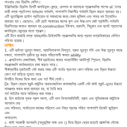
পাওয়ার হেড ড্রিলিং মেশিন।
ইঞ্জিনিয়ারিং ড্রিলিং রিগটি জলবিদ্যুৎ কেন্দ্র, রেলপথ বা মহাসড়ক প্রকল্পগুলির পাশের slালের
ভারী শুল্ক প্রটেনশন অ্যাঙ্কর গর্তগুলি, পাশাপাশি নিকাশীর গর্তগুলি ড্রিল করতে ব্যবহৃত হয়।
এটি ভূতাত্ত্বিক দুর্যোগ প্রতিরোধ বা সমাধানের জন্য যেমন ভূমিধস এবং পাথর ধস ইত্যাদিও
ব্যবহৃত হত। এছাড়াও, এটি ছোট আকারের জলের কূপ এবং উচ্চ-চাপ জেট গ্রাউটিং গর্তগুলি
ড্রিলিংয়ের জন্যও ব্যবহৃত হয় construction ইউনান, গুয়াংসি, সিচুয়ান এবং হুবেই প্রদেশের
জলবিদ্যুৎ কেন্দ্রের মতো প্রকল্প।
এটি চীনে মাঝারি শুল্ক অ্যাঙ্করিং-রির্নফোর্সিং প্রকল্পগুলির জন্য প্রথম অগ্রাধিকারের মেশিনে
পরিণত হয়েছে।
বৈশিষ্ট্য
1. এটি দুর্দান্ত তুরপুন ক্ষমতা, অ্যাপ্লিকেশন বিস্তৃত, দ্রুত তুরপুন গতি এবং উচ্চ তুরপুন আছে
দক্ষতা, পাশাপাশি দুর্ঘটনা দূর করার শক্তিশালী ক্ষমতা ability
২. এক্সটেনশন মেকানিজম, শীর্ষ ড্রাইভের মাথার অন্তর্নির্মিত আউটপুট স্পিন্ডল, ড্রিলিং
সরঞ্জামগুলি কার্যকরভাবে রক্ষা করতে পারে।
শীর্ষস্থানীয় ড্রাইভটি সেট করার সময় এটি গর্তের প্রবণতা কোণ পরিসর এবং ড্রিল উচ্চতা
কোণ গর্ত বাড়িয়ে তুলতে পারে
বিপরীত দিকের দিকে মাথা এবং গর্ত শীর্ষ প্লেট।
Dr. ড্রিল ফ্রেমে ফ্রন্ট-মাউন্টড অ্যাডজেটেবল কলামগুলির একটি সেট মাস্ট ফ্রন্ট-এন্ডের উচ্চতা
সামঞ্জস্য করার জন্য ব্যবহৃত হয়, যা তৈরি করে
গর্ত সাইটের সাথে সারিবদ্ধ করা সহজ।
4. রিগ কাঠামো পৃথক গ্রুপ নকশা, এটি ভাল ডিসসেমবিলিটি, দ্রুত এবং সুবিধাজনক মাউন্টকে
আশ্বাস দেয়
এবং পরিবহন, সর্বোত্তম কাজের পরিবেশ এবং নিম্ন শ্রমের শক্তি পাশাপাশি রিমোট কন্ট্রোল
এবং
অপারেশন.
৫. মাস্ট সহকারী অংশগুলি (অনুভূমিক অক্ষ এবং।) দিয়ে ড্রিল ফ্রেম ছাড়াই তাত্ক্ষণিক স্টেজে