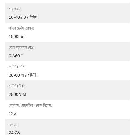
বায়ু খরচ:
16-40m3 / মিনিট
পাইপ দৈর্ঘ্য তুরপুন:
1500mm
হোল অ্যাঙ্গেল রেঞ্জ:
0-360 °
রোটারি গতি:
30-80 আর / মিনিট
রোটারি টর্ক:
2500N.m
ভোল্টেজ, বৈদ্যুতিক একক বিশেষ:
12V
ক্ষমতা:
24KW