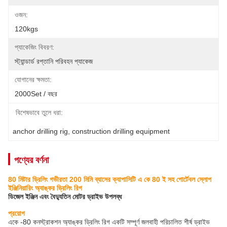
ওজন:
120kgs
প্যাকেজিং বিবরণ:
স্ট্যান্ডার্ড রপ্তানি পরিবহন প্যাকেজ
যোগানের ক্ষমতা:
2000Set / বছর
বিশেষভাবে তুলে ধরা:
anchor drilling rig
, 
construction drilling equipment
পণ্যের বর্ণনা
80 মিটার ড্রিলিং গভীরতা 200 মিমি ব্যাসের ক্যাপাসিটি এ কে 80 ই সহ পোর্টেবল স্লোপ
ইঞ্জিনিয়ারিং অ্যাঙ্কর ড্রিলিং রিগ
ডিজেল ইঞ্জিন এবং বৈদ্যুতিন মোটর ড্রাইভ উপলব্ধ
প্রয়োগ
একে -80 কনস্ট্রাকশন অ্যাঙ্কর ড্রিলিং রিগ একটি সম্পূর্ণ জলবাহী পরিচালিত শীর্ষ ড্রাইভ