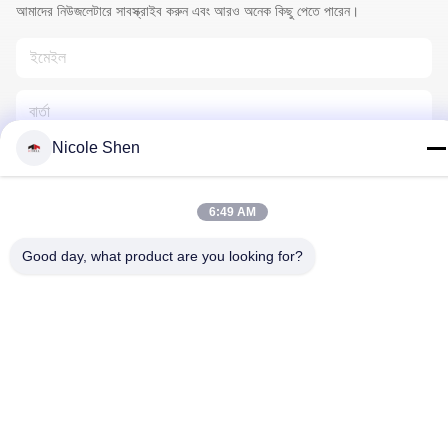
আমাদের নিউজলেটারে সাবস্ক্রাইব করুন এবং আরও অনেক কিছু পেতে পারেন।
Nicole Shen
6:49 AM
আমাদের সাথে যোগাযোগ
Good day, what product are you looking for?
গোপনীয়তা নীতি
|
সাইট ম্যাপ
| চীন ভালো গুণমান রক ড্রিলিং রিগ সরবরাহকারী। কপিরাইট
© 2018-2026 Beijing Jincheng Mining Technology Co., Ltd. . সব
সমস্ত অধিকার সংরক্ষিত।