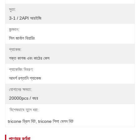
সুতা:
3-1 / 2API আরইজি
জন্মদান:
সিল জার্নাল বিয়ারিং
প্যাকেজ:
শক্ত কাগজ এবং কাঠের কেস
প্যাকেজিং বিবরণ:
আদর্শ রপ্তানি প্যাকেজ
যোগানের ক্ষমতা:
20000pcs / বছর
বিশেষভাবে তুলে ধরা:
tricone ড্রিল বিট
, 
tricone শিলা বেলন বিট
পণ্যের বর্ণনা