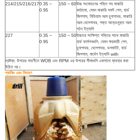
214/215/216/217
0.35 ~
150 ~ 60
উচ্চ সংকোচনের শক্তি সহ মাঝারি
0.95
কাঠামো, যেমন মাঝারি সফট শেল, হার্ড
জিপসাম, মিডিয়াম নরম চুনাপাথর, মাঝারি
নরম বেলেপাথর, শক্ত আন্তঃযুক্ত নরম
গঠন ইত্যাদি
227
0.35 ~
150 ~ 50
উচ্চতর সংক্ষিপ্ত শক্তির সাথে মাঝারি
0.95
হার্ড ফর্মেশনগুলি, যেমন ক্ষয়কারী শেল,
চুনাপাথর, বেলেপাথর, ডলমাইট, হার্ড
জিপসাম, মার্বেল ইত্যাদি with
দ্রষ্টব্য: উপরের সারণীতে WOB এবং RPM এর উপরের সীমাগুলি একসাথে ব্যবহার করা
উচিত নয়।
প্যাকিং এবং বিতরণ