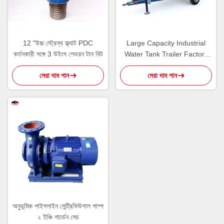
12 "উচ্চ স্ট্রেন্থ ফ্ল্যাট PDC
Large Capacity Industrial
কর্তনকারী সঙ্গে 3 উইংস শেভরন টান বিট
Water Tank Trailer Factory
Direct Sale Custom Made
সেরা দাম পান
সেরা দাম পান
অনুভূমিক পাইপলাইন সেন্ট্রিফিউগাল পাম্প
২ ইঞ্চি গার্ডেন সেচ