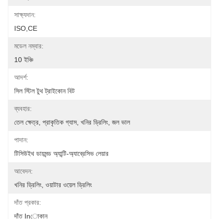
সাক্ষ্যদান:
ISO,CE
মডেল নম্বার:
10 ইঞ্চি
আদর্শ:
সিল স্টিল টুথ ট্রাইকোন বিট
ব্যবহার:
তেল ক্ষেত্র, প্রাকৃতিক গ্যাস, খনির ড্রিলিং, জল ভাল
পাদান:
টিসিউইথ ডায়মন্ড অ্যান্টি-অ্যাব্রেসিভ লেয়ার
আবেদন:
খনির ড্রিলিং, ওয়াটার ওয়েল ড্রিলিং
দাঁত প্রকার:
দাঁত Inোকান