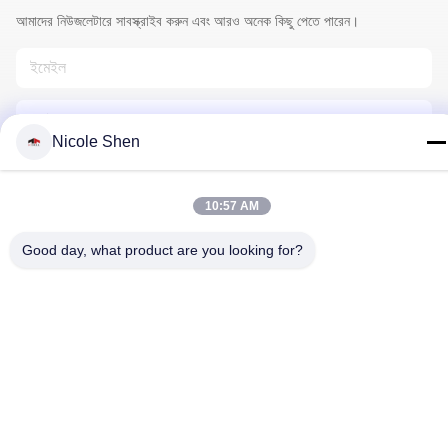
আমাদের নিউজলেটারে সাবস্ক্রাইব করুন এবং আরও অনেক কিছু পেতে পারেন।
Nicole Shen
10:57 AM
আমাদের সাথে যোগাযোগ
Good day, what product are you looking for?
গোপনীয়তা নীতি
|
সাইট ম্যাপ
| চীন ভালো গুণমান রক ড্রিলিং রিগ সরবরাহকারী। কপিরাইট
© 2018-2026 Beijing Jincheng Mining Technology Co., Ltd. . সব
সমস্ত অধিকার সংরক্ষিত।