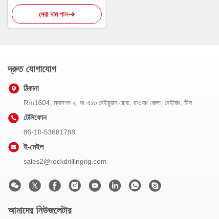
সেরা দাম পান
দ্রুত যোগাযোগ
ঠিকানা
Rm1604, ম্যানশন ২, নং এ১৩ বেইয়ুয়ান রোড, চাওয়াং জেলা, বেইজিং, চীন
টেলিফোন
86-10-53681788
ই-মেইল
sales2@rockdrillingrig.com
আমাদের নিউজলেটার