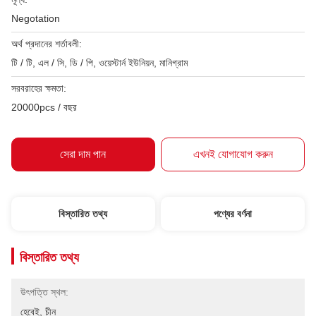
Negotation
অর্থ প্রদানের শর্তাবলী:
টি / টি, এল / সি, ডি / পি, ওয়েস্টার্ন ইউনিয়ন, মানিগ্রাম
সরবরাহের ক্ষমতা:
20000pcs / বছর
সেরা দাম পান
এখনই যোগাযোগ করুন
বিস্তারিত তথ্য
পণ্যের বর্ণনা
বিস্তারিত তথ্য
উৎপত্তি স্থল:
হেবেই, চীন