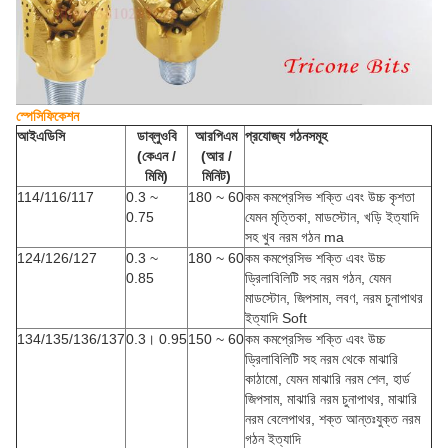
স্পেসিফিকেশন
আইএডিসি
ডাব্লুওবি
আরপিএম
প্রযোজ্য গঠনসমূহ
(কেএন /
(আর /
মিমি)
মিনিট)
114/116/117
0.3 ~
180 ~ 60
কম কমপ্রেসিভ শক্তি এবং উচ্চ কৃশতা
0.75
যেমন মৃত্তিকা, মাডস্টোন, খড়ি ইত্যাদি
সহ খুব নরম গঠন ma
124/126/127
0.3 ~
180 ~ 60
কম কমপ্রেসিভ শক্তি এবং উচ্চ
0.85
ড্রিলাবিলিটি সহ নরম গঠন, যেমন
মাডস্টোন, জিপসাম, লবণ, নরম চুনাপাথর
ইত্যাদি Soft
134/135/136/137
0.3। 0.95
150 ~ 60
কম কমপ্রেসিভ শক্তি এবং উচ্চ
ড্রিলাবিলিটি সহ নরম থেকে মাঝারি
কাঠামো, যেমন মাঝারি নরম শেল, হার্ড
জিপসাম, মাঝারি নরম চুনাপাথর, মাঝারি
নরম বেলেপাথর, শক্ত আন্তঃযুক্ত নরম
গঠন ইত্যাদি