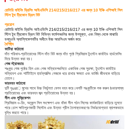
রোটারি মাইনিং ড্রিলিং আইএডিসি 214/215/216/217 এর জন্য 10 ইঞ্চি এপিআই সিল
স্টিল টুথ ট্রিকোন ড্রিল বিট
প্রয়োগ
রোটারি মাইনিং ড্রিলিং আইএডিসি 214/215/216/217 এর জন্য 10 ইঞ্চি এপিআই সিল
স্টিল টুথ ট্রিকোন ড্রিল বিট বিভিন্ন ফর্মেশনগুলির জন্য উপযুক্ত, এবং নিম্ন থেকে মাঝারি
ডব্লুওবি অ্যাপ্লিকেশনটির অধীনে উচ্চ আরপিএম অর্জন করে
বৈশিষ্ট্য
কাটিয়া কাঠামো
দাঁত পরিধান-প্রতিরোধের স্টিল দাঁত বিট জন্য দাঁত পৃষ্ঠে প্রিমিয়াম টুংস্টেন কার্বাইড হার্ডফেসিং
দিয়ে উন্নত করা হয়।
গেজ স্ট্রাকচার
শঙ্কুর গেজ পৃষ্ঠের হিল এবং গেজ সন্নিবেশগুলিতে একাধিক গেজ সুরক্ষা, টুংস্টেন কার্বাইড
সন্নিবেশ এবং শার্টটাইলে হার্ডফ্যাক্সিং গেজকে ধরে রাখার ক্ষমতা এবং ভার্জিং জীবনকে বাড়িয়ে
তোলে।
ভারবহন কাঠামো
দুটি দৃust় মুখের সাথে উচ্চ নির্ভুলতা বেলন বহন করে।বলটি শঙ্কুটিকে লক করুন hভারসাম্য
প্রতিরোধের এবং ভারবহন জব্দ প্রতিরোধের উন্নত হয়।
সীল এবং লুব্রিকেশন
প্রিমিয়াম ও-রিং, অনুকূল সিল সংক্ষেপণ এবং বাঁকা সীল গঠন সিলের কার্যকারিতা বাড়িয়ে তুলতে
পারে।চাপ ক্ষতিপূরণকারী সিস্টেম এবং উন্নত গ্রীস তৈলাক্তকরণের নির্ভরযোগ্যতা ব্যাপকভাবে
বৃদ্ধি করতে পারে।