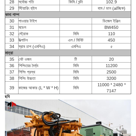
28
সর্বোচ্চ গতি
কিমি / ঘন্টা
102.9
29
স্টিয়ারিং হুইল
বাম / ডান (alচ্ছিক)
কাদা পাম্প
30
পাওয়ার টাইপ
ডিজেল ইঞ্জিন
31
মডেল
BW450
32
স্ট্রোক
মিমি
110
33
উত্পাটন
এল / মিনিট
450
34
স্রাব চাপ (এমপিএ)
এমপিএ
৫
মাত্রা
35
নেট ওজন
টি
20
36
শিপিংয়ের দৈর্ঘ্য
মিমি
11200
37
শিপিং প্রস্থ
মিমি
2500
38
শিপিং উচ্চতা
মিমি
3200
11000 * 2480 *
39
কাজের আকার (L * W * H)
মিমি
7147
ছবি