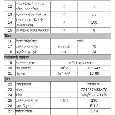
মেইন উইঞ্চের উত্তোলন
12
টি
ঘ
শক্তি (ptionচ্ছিক)
13
উত্তোলন শক্তি উত্থাপন
টি
১.৫
ইস্পাত তারের দড়ি দৈর্ঘ্য
14
মি
100
(সরঞ্জাম উইঞ্চ)
15
টুল উইঞ্চের উচ্চতা উত্তোলন
মি
8
ইঞ্জিন
16
ডিজেল ইঞ্জিন টাইপ
ইউচি:
17
রেটেড ঘোড়া শক্তি
কিলোওয়াট
70
18
বৈদ্যুতিক ব্যবস্থা
ভোল্ট
24
সংকোচকারী প্রয়োজন
19
সংক্ষেপক প্রকার
রোটারি স্ক্রু / চলমান
20
চাপ প্রয়োজন
এমপিএ
1.05-4.5
21
বায়ু খরচ
মি / মিনিট
16-60
ট্রাক
22
প্রস্তুতকারক
সিনট্রুক হাও
23
মডেল
ZZ1257M5847C
24
ইঞ্জিন
ডাব্লুডি 615.93 সি
25
রেটেড ঘোড়া শক্তি
এইচপি
290
26
স্রাব স্ট্যান্ডার্ড
EU-2
27
ড্রাইভ প্রকার
6 * 4