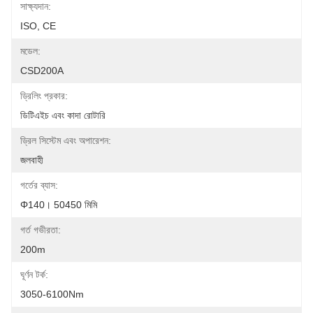
সাক্ষ্যদান:
ISO, CE
মডেল:
CSD200A
ড্রিলিং প্রকার:
ডিটিএইচ এবং কাদা রোটারি
ড্রিল সিস্টেম এবং অপারেশন:
জলবাহী
গর্তের ব্যাস:
Φ140। 50450 মিমি
গর্ত গভীরতা:
200m
ঘূর্ণন টর্ক:
3050-6100Nm