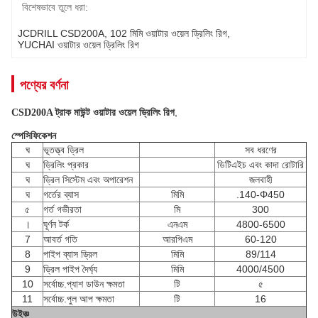
বিশেষভাবে তুলে ধরা:
JCDRILL CSD200A
, 
102 মিমি ওয়াটার ওয়েল ড্রিলিং রিগ
, 
YUCHAI ওয়াটার ওয়েল ড্রিলিং রিগ
পণ্যের বর্ণনা
,
CSD200A ট্রাক মাউন্ট ওয়াটার ওয়েল ড্রিলিং রিগ
স্পেসিফিকেশন
ঘ
ভূতত্ত্ব ড্রিল
সব ধরণের
ঘ
ড্রিলিং প্রকার
ডিটিএইচ এবং কাদা রোটারি
ঘ
ড্রিল সিস্টেম এবং অপারেশন
জলবাহী
ঘ
গর্তের ব্যাস
মিমি
.140-Φ450
৫
গর্ত গভীরতা
মি
300
।
ঘূর্ণন টর্ক
এনএম
4800-6500
7
আবর্ত গতি
আরপিএম
60-120
8
পাইপ ব্যাস ড্রিল
মিমি
89/114
9
ড্রিল পাইপ দৈর্ঘ্য
মিমি
4000/4500
10
সর্বোচ্চ.প্যাশ ডাউন ক্ষমতা
টি
৫
11
সর্বোচ্চ.পুল আপ ক্ষমতা
টি
16
উইঞ্চ