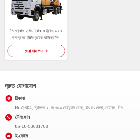
সিনোট্রাক হাউও ট্রাক মাউন্টেড এয়ার
কমপ্রেসর ইন্টিগ্রেটেড হাইড্রোলিক
ওয়াটার ওয়েল ড্রিলিং রিগ
সেরা দাম পান
দ্রুত যোগাযোগ
ঠিকানা
Rm1604, ম্যানশন ২, নং এ১৩ বেইয়ুয়ান রোড, চাওয়াং জেলা, বেইজিং, চীন
টেলিফোন
86-10-53681788
ই-মেইল