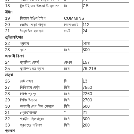
18
টুল উইঞ্চের উচ্চতা উত্তোলন
মি
7.5
ইঞ্জিন
19
ডিজেল ইঞ্জিন টাইপ
CUMMINS
20
রেটেড ঘোড়া শক্তি
কিলোওয়াট
112
21
বৈদ্যুতিক ব্যবস্থা
ভোল্ট
24
সেন্ট্রালাইজার
22
প্রকার
খোলা
23
ব্যাস
মিমি
300
জলবাহী ক্লিপ
24
ক্ল্যাম্পিং ফোর্স
কেএন
157
25
ক্ল্যাম্পিং রড ব্যাস
মিমি
76-219
মাত্রা
26
নেট ওজন
টি
13
27
শিপিংয়ের দৈর্ঘ্য
মিমি
7550
28
শিপিং প্রস্থ
মিমি
2260
29
শিপিং উচ্চতা
মিমি
2700
30
জলবাহী লেগ ফিড স্ট্রোক
মিমি
600
31
গ্রেডিবিলিটি
°
21
32
গ্রাউন্ড ক্লিয়ারেন্স
মিমি
300
33
প্রবাহের পরিমাণ
মিমি
200
প্রয়োগ