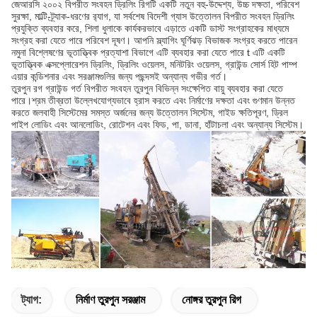
জেআরসি ২০০২ বিপরীত সংবহন ড্রিলিং রিগটি একটি নতুন বহু-উদ্দেশ্য, উচ্চ দক্ষতা, পরিবেশ
সুরক্ষা, মাল্টি-ট্র্যাক-ধরণের র‌্যাগ, যা সর্বশেষ বিদেশী গ্যাস উত্তোলন বিপরীত সংবহন ড্রিলিং
প্রযুক্তি ব্যবহার করে, শিলা ধুলাকে কার্যকরভাবে এড়াতে একটি ডাস্ট সংগ্রাহকের মাধ্যমে
সংগ্রহ করা যেতে পারে পরিবেশ দূষণ। আপনি স্ল্যাগিং ঘূর্ণিঝড় বিভাজক সংগ্রহ করতে পারেন
নমুনা বিশ্লেষণের ভূতাত্ত্বিক প্রত্যাশা বিভাগে এটি ব্যবহার করা যেতে পারে t এটি একটি
ভূতাত্ত্বিক এক্সপ্লোরেশন ড্রিলিং, ড্রিলিং ওয়েলস, মনিটরিং ওয়েলস, গ্রাউন্ড সোর্স হিট পাম্প
এয়ার কন্ডিশনার এবং সরঞ্জামগুলির জন্য পছন্দসই অন্যান্য গভীর গর্ত।
তুরপুন রগ গ্রাউন্ড গর্ত বিপরীত সংবহন তুরপুন বিভিন্ন সংক্ষেপিত বায়ু ব্যবহার করা যেতে
পারে।শ্রম তীব্রতা উল্লেখযোগ্যভাবে হ্রাস করতে এবং নির্মাণের দক্ষতা এবং গুণমান উন্নত
করতে জলবাহী সিস্টেমের সমস্ত অর্জনের জন্য উত্তোলন সিস্টেম, গাইড ক্ষতিপূরণ, ড্রিল
পাইপ লোডিং এবং আনলোডিং, রোটেশন এবং ফিড, পা, ডানা, হাঁটাচলা এবং অন্যান্য সিস্টেম।
ট্যাগ:
নির্মাণ তুরপুন সরঞ্জাম
নোঙ্গর তুরপুন রিগ