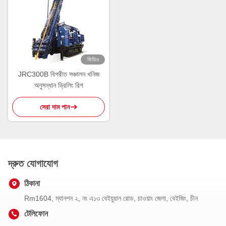
ভিডিও
JRC300B বিপরীত সঞ্চালন খনিজ
অনুসন্ধান ড্রিলিং রিগ
সেরা দাম পান
দ্রুত যোগাযোগ
ঠিকানা
Rm1604, ম্যানশন ২, নং এ১৩ বেইয়ুয়ান রোড, চাওয়াং জেলা, বেইজিং, চীন
টেলিফোন