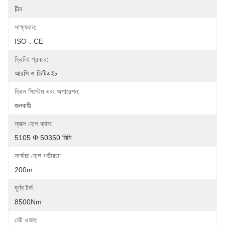
চীন
সাক্ষ্যদান:
ISO，CE
ড্রিলিং প্রকার:
আরসি ও ডিটিএইচ
ড্রিল সিস্টেম এবং অপারেশন:
জলবাহী
ম্যাক্স হোল ব্যাস:
5105 Φ 50350 মিমি
সর্বোচ্চ.হোল গভীরতা:
200m
ঘূর্ণন টর্ক:
8500Nm
নেট ওজন: