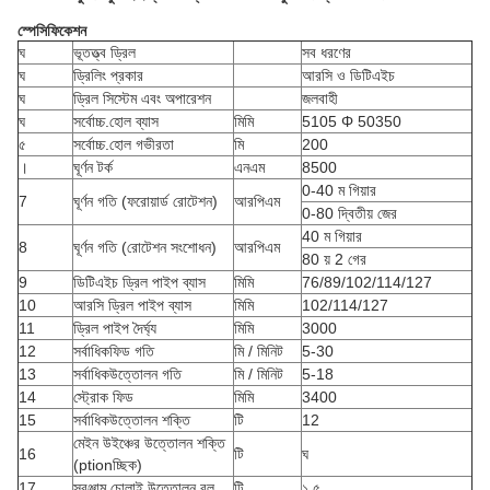
স্পেসিফিকেশন
ঘ
ভূতত্ত্ব ড্রিল
সব ধরণের
ঘ
ড্রিলিং প্রকার
আরসি ও ডিটিএইচ
ঘ
ড্রিল সিস্টেম এবং অপারেশন
জলবাহী
ঘ
সর্বোচ্চ.হোল ব্যাস
মিমি
5105 Φ 50350
৫
সর্বোচ্চ.হোল গভীরতা
মি
200
।
ঘূর্ণন টর্ক
এনএম
8500
0-40 ম গিয়ার
7
ঘূর্ণন গতি (ফরোয়ার্ড রোটেশন)
আরপিএম
0-80 দ্বিতীয় জের
40 ম গিয়ার
8
ঘূর্ণন গতি (রোটেশন সংশোধন)
আরপিএম
80 য় 2 গের
9
ডিটিএইচ ড্রিল পাইপ ব্যাস
মিমি
76/89/102/114/127
10
আরসি ড্রিল পাইপ ব্যাস
মিমি
102/114/127
11
ড্রিল পাইপ দৈর্ঘ্য
মিমি
3000
12
সর্বাধিকফিড গতি
মি / মিনিট
5-30
13
সর্বাধিকউত্তোলন গতি
মি / মিনিট
5-18
14
স্ট্রোক ফিড
মিমি
3400
15
সর্বাধিকউত্তোলন শক্তি
টি
12
মেইন উইঞ্চের উত্তোলন শক্তি
16
টি
ঘ
(ptionচ্ছিক)
17
সরঞ্জাম চোলাই উত্তোলন বল
টি
১.৫