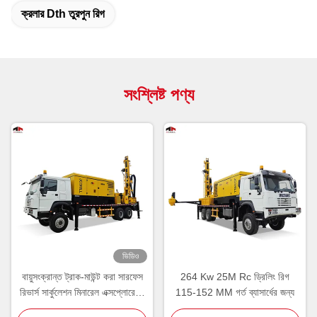
ক্রলার Dth তুরপুন রিগ
সংশ্লিষ্ট পণ্য
ভিডিও
বায়ুসংক্রান্ত ট্রাক-মাউন্ট করা সারফেস
264 Kw 25M Rc ড্রিলিং রিগ
রিভার্স সার্কুলেশন মিনারেল এক্সপ্লোরেশন
115-152 MM গর্ত ব্যাসার্ধের জন্য
গ্রেড কন্ট্রোল ড্রিলিং রিগ