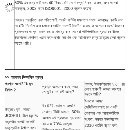
50% এর জন্য দায়ী এবং 40 টিরও বেশি দেশে রপ্তানি করা হয়েছে, এবং আমরা
নভেম্বর, 2002 সালে ISO9001: 2000 প্রদান করেছি।
চমৎকার প্রযুক্তি এবং শক্তিশালী মার্কেট সার্ভিস সক্ষমতার সাথে, আমাদের একটি ভাল
মার্কেটিং সিস্টেম এবং চমৎকার সার্ভিস সাপোর্ট সিস্টেম রয়েছে,যা আমাদের দেশ-বিদেশের
গ্রাহকদের আস্থা অর্জন করতে সাহায্য করে।আমরা পাইপলাইনের ব্যবহারকারীদের
উচ্চমানের পেশাদার এয়ার কম্প্রেসার সমাধান এবং আপেক্ষিক বিক্রয়োত্তর সেবা প্রদান
করতে পারি।
>> প্রায়শই জিজ্ঞাসিত প্রশ্ন
প্রশ্ন: আপনি কি মূল
প্রশ্ন: ইনকোটারমস ২০১০ এর
প্রশ্ন: আমাদের কাছে কোন
কোন শর্তাবলী আমরা ব্যবহার
নির্মাতা?
পেমেন্টের শর্তাবলী আছে?
করতে পারি?
উত্তরঃ আমরা
উঃ টি/টি মেয়াদ বা এল/সি
জেসিডিআরআইএল একটি
উত্তরঃ হ্যাঁ, আমরা
মেয়াদ। টি/টি মেয়াদে, 30%
পেশাদার এবং আন্তর্জাতিক
JCDRILL চীনে ড্রিলিং
আগাম অর্থ প্রদানের প্রয়োজন
সংস্থা, সমস্ত ইনকটারমস
যন্ত্রপাতি একটি সরকারী
হয় এবং 70% ব্যালেন্স
2010 শর্তাদি গ্রহণ করি,
নেতৃস্থানীয় উত্পাদন এবং
শিপিংয়ের আগে নিষ্পত্তি করা