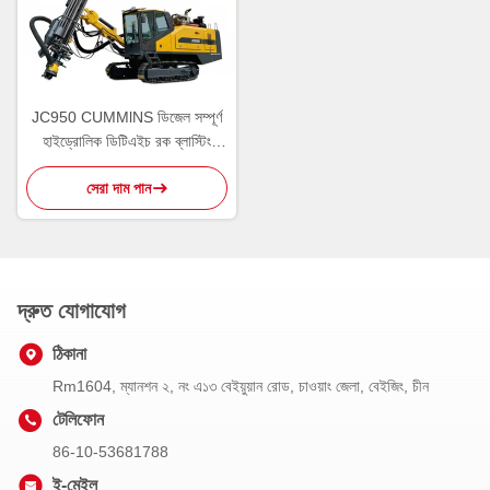
JC950 CUMMlNS ডিজেল সম্পূর্ণ
হাইড্রোলিক ডিটিএইচ রক ব্লাস্টিং
ড্রিলিং রিগ ভূতাত্ত্বিক এবং খনিজ
সেরা দাম পান
অনুসন্ধানের জন্য
দ্রুত যোগাযোগ
ঠিকানা
Rm1604, ম্যানশন ২, নং এ১৩ বেইয়ুয়ান রোড, চাওয়াং জেলা, বেইজিং, চীন
টেলিফোন
86-10-53681788
ই-মেইল