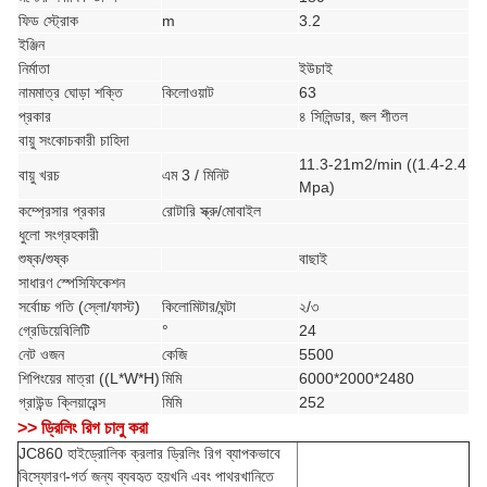
ফিড স্ট্রোক
m
3.2
ইঞ্জিন
নির্মাতা
ইউচাই
নামমাত্র ঘোড়া শক্তি
কিলোওয়াট
63
প্রকার
৪ সিলিন্ডার, জল শীতল
বায়ু সংকোচকারী চাহিদা
11.3-21m2/min ((1.4-2.4
বায়ু খরচ
এম 3 / মিনিট
Mpa)
কম্প্রেসার প্রকার
রোটারি স্ক্রু/মোবাইল
ধুলো সংগ্রহকারী
শুষ্ক/শুষ্ক
বাছাই
সাধারণ স্পেসিফিকেশন
সর্বোচ্চ গতি (স্লো/ফাস্ট)
কিলোমিটার/ঘন্টা
২/৩
গ্রেডিয়েবিলিটি
°
24
নেট ওজন
কেজি
5500
শিপিংয়ের মাত্রা ((L*W*H)
মিমি
6000*2000*2480
গ্রাউন্ড ক্লিয়ারেন্স
মিমি
252
>> ড্রিলিং রিগ চালু করা
JC860 হাইড্রোলিক ক্রলার ড্রিলিং রিগ ব্যাপকভাবে
বিস্ফোরণ-গর্ত জন্য ব্যবহৃত হয়
খনি এবং পাথরখানিতে