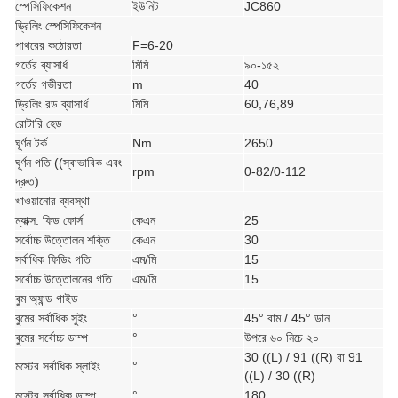
স্পেসিফিকেশন
ইউনিট
JC860
ড্রিলিং স্পেসিফিকেশন
পাথরের কঠোরতা
F=6-20
গর্তের ব্যাসার্ধ
মিমি
৯০-১৫২
গর্তের গভীরতা
m
40
ড্রিলিং রড ব্যাসার্ধ
মিমি
60,76,89
রোটারি হেড
ঘূর্ণন টর্ক
Nm
2650
ঘূর্ণন গতি ((স্বাভাবিক এবং
rpm
0-82/0-112
দ্রুত)
খাওয়ানোর ব্যবস্থা
ম্যাক্স. ফিড ফোর্স
কেএন
25
সর্বোচ্চ উত্তোলন শক্তি
কেএন
30
সর্বাধিক ফিডিং গতি
এম/মি
15
সর্বোচ্চ উত্তোলনের গতি
এম/মি
15
বুম অ্যান্ড গাইড
বুমের সর্বাধিক সুইং
°
45° বাম / 45° ডান
বুমের সর্বোচ্চ ডাম্প
°
উপরে ৬০ নিচে ২০
30 ((L) / 91 ((R) বা 91
মস্টের সর্বাধিক স্লাইং
°
((L) / 30 ((R)
মস্টের সর্বাধিক ডাম্প
°
180