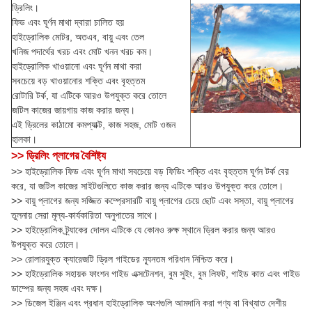
ড্রিলিং।
ফিড এবং ঘূর্ণন মাথা দ্বারা চালিত হয়
হাইড্রোলিক মোটর, অতএব, বায়ু এবং তেল
খনিজ পদার্থের খরচ এবং মোট খনন খরচ কম।
হাইড্রোলিক খাওয়ানো এবং ঘূর্ণন মাথা করা
সবচেয়ে বড় খাওয়ানোর শক্তি এবং বৃহত্তম
রোটারি টর্ক, যা এটিকে আরও উপযুক্ত করে তোলে
জটিল কাজের জায়গায় কাজ করার জন্য।
এই ড্রিলের কাঠামো কমপ্যাক্ট, কাজ সহজ, মোট ওজন
হালকা।
>> ড্রিলিং প্লাগের বৈশিষ্ট্য
>> হাইড্রোলিক ফিড এবং ঘূর্ণন মাথা সবচেয়ে বড় ফিডিং শক্তি এবং বৃহত্তম ঘূর্ণন টর্ক বের
করে, যা জটিল কাজের সাইটগুলিতে কাজ করার জন্য এটিকে আরও উপযুক্ত করে তোলে।
>> বায়ু প্লাগের জন্য সজ্জিত কম্প্রেসারটি বায়ু প্লাগের চেয়ে ছোট এবং সস্তা, বায়ু প্লাগের
তুলনায় সেরা মূল্য-কার্যকারিতা অনুপাতের সাথে।
>> হাইড্রোলিক ট্র্যাকের দোলন এটিকে যে কোনও রুক্ষ স্থানে ড্রিল করার জন্য আরও
উপযুক্ত করে তোলে।
>> রোলারযুক্ত ক্যারেজটি ড্রিল গাইডের ন্যূনতম পরিধান নিশ্চিত করে।
>> হাইড্রোলিক সহায়ক ফাংশন গাইড এক্সটেনশন, বুম সুইং, বুম লিফট, গাইড কাত এবং গাইড
ডাম্পের জন্য সহজ এবং দক্ষ।
>> ডিজেল ইঞ্জিন এবং প্রধান হাইড্রোলিক অংশগুলি আমদানি করা পণ্য বা বিখ্যাত দেশীয়