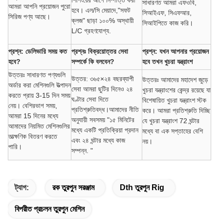
সাধারণত আমরা এফওবি,
আমরা আপনি প্রয়োজন পুরো
হবে। এল/সি মেয়াদে,"সফট
সিআইএফ, সিএফআর,
সিরিজ পণ্য আছে।
ক্লজ" ছাড়া ১০০% অস্থায়ী
সিআইপিতে কাজ করি।
L/C গ্রহণযোগ্য.
প্রশ্ন: ডেলিভারি সময় কত
প্রশ্নঃ বিক্রয়োত্তর সেবা
প্রশ্ন: যখন আপনার প্রয়োজন
হবে?
সম্পর্কে কি বলবেন?
হবে তখন খুচরা যন্ত্রাংশ
উত্তরঃ সাধারণত পণ্যগুলি
উত্তর: ৩৬৫×২৪ বছরব্যাপী
উত্তরঃ আমাদের মহাদেশ জুড়ে
অর্ডার করা মেশিনগুলি উত্পাদন
সেবা আমরা ছুটির দিনেও ২৪
খুচরা যন্ত্রাংশের কেন্দ্র রয়েছে যা
করতে প্রায় 3-15 দিন সময়
ঘণ্টার সেবা দিতে
বিশেষায়িত খুচরা যন্ত্রাংশ স্টক
নেয়। বেশিরভাগ সময়,
প্রতিশ্রুতিবদ্ধ।আমাদের নীতি
করে। আমরা প্রতিশ্রুতি দিচ্ছি
আমরা 15 দিনের মধ্যে
অনুযায়ী সবসময় "১৫ মিনিটের
যে খুচরা যন্ত্রাংশ 72 ঘন্টার
আমাদের নিয়মিত মেশিনগুলির
মধ্যে একটি প্রতিক্রিয়া প্রদান
মধ্যে বা এক সপ্তাহের বেশি
তাত্ক্ষণিক বিতরণ করতে
এবং ২৪ ঘন্টার মধ্যে কাজ
নয়।
পারি।
সম্পন্ন. "
ট্যাগ:
রক তুরপুন সরঞ্জাম
Dth তুরপুন Rig
বিপরীত প্রচলন তুরপুন মেশিন