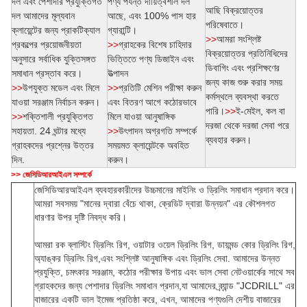
দল এবং পেশাদার প্রযুক্তিগত
পণ্য পর্যন্ত দায়িত্বশীল দল
আছি বিক্রয়োত্তর
দল আমাদের মূল্যবান
আছে, এবং 100% পাস হার
পরিষেবাতে।
ক্লায়েন্টের জন্য প্রাকটিক্যাল
গ্যারান্টি।
>>
আমরা সংশ্লিষ্ট
প্রকল্পের প্রয়োজনীয়তা
>>
গ্রাহকের বিশেষ চাহিদার
বিক্রয়োত্তর প্রতিনিধিদের
অনুসারে সর্বাধিক যুক্তিসঙ্গত
ভিত্তিতে পণ্য ডিজাইন এবং
ডিবাগিং এবং প্রশিক্ষণের
সমাধান প্রস্তাব করে।
উত্পাদন
জন্য কাজ শুরু করার সময়
>>
উপযুক্ত মডেল এবং মিলে
>>
প্রতিটি মেশিন পরীক্ষা করুন
কর্মস্থলে ব্যবস্থা করতে
যাওয়া সরঞ্জাম নির্বাচন করুন।
এবং বিতরণ আগে কঠোরভাবে
পারি।
>>
ই-মেইল, কল বা
>>
শক্তিশালী প্রযুক্তিগত
মিলে যাওয়া আনুষাঙ্গিক
দরজা থেকে দরজা সেবা পরে
সহায়তা. 24 ঘন্টার মধ্যে
>>
উৎপাদন অগ্রগতি সম্পর্কে
ব্যবহার করুন।
গ্রাহকদের প্রশ্নের উত্তর
সময়মত ক্লায়েন্টকে অবহিত
দিন.
করুন।
>> জেসিডিআরআইএল সম্পর্কে
জেসিডিআরআইএল ব্যবহারকারীদের উচ্চমানের মাইনিং ও ড্রিলিং সমাধান প্রদান করে।
আমরা সবসময় "মানের দ্বারা বেঁচে থাকা, ক্রেডিট দ্বারা উন্নয়ন" এর কৌশলগত
ধারণার উপর দৃষ্টি নিবদ্ধ করি।
আমরা রক ব্লাস্টিং ড্রিলিং রিগ, ওয়াটার ওয়েল ড্রিলিং রিগ, ডায়মন্ড কোর ড্রিলিং রিগ,
অ্যাঙ্কর ড্রিলিং রিগ,এবং সংশ্লিষ্ট আনুষাঙ্গিক এবং ড্রিলিং সেবা. আমাদের উন্নত
প্রযুক্তি, চমৎকার সরঞ্জাম, কঠোর পরীক্ষার উপায় এবং ভাল সেবা নেটওয়ার্কের সাথে সব
গ্রাহকদের জন্য পেশাদার ড্রিলিং সমাধান প্রদান,যা আমাদের ব্র্যান্ড "JCDRILL" এর
বাজারের একটি ভাল ইমেজ প্রতিষ্ঠা করে, এখন, আমাদের পণ্যগুলি দেশীয় বাজারের