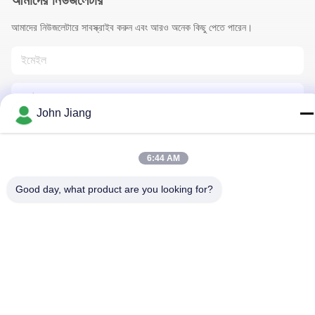
আমাদের নিউজলেটার
আমাদের নিউজলেটারে সাবস্ক্রাইব করুন এবং আরও অনেক কিছু পেতে পারেন।
John Jiang
6:44 AM
আমাদের সাথে যোগাযোগ
Good day, what product are you looking for?
গোপনীয়তা নীতি
|
সাইট ম্যাপ
| চীন ভালো গুণমান রক ড্রিলিং রিগ সরবরাহকারী। কপিরাইট
© 2018-2026 Beijing Jincheng Mining Technology Co., Ltd. . সব
সমস্ত অধিকার সংরক্ষিত।