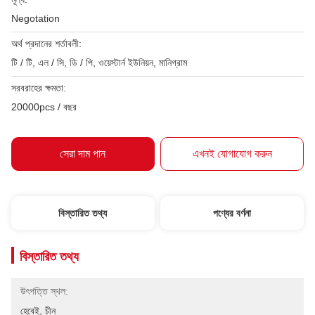
Negotation
অর্থ প্রদানের শর্তাবলী:
টি / টি, এল / সি, ডি / পি, ওয়েস্টার্ন ইউনিয়ন, মানিগ্রাম
সরবরাহের ক্ষমতা:
20000pcs / বছর
সেরা দাম পান
এখনই যোগাযোগ করুন
বিস্তারিত তথ্য
পণ্যের বর্ণনা
বিস্তারিত তথ্য
উৎপত্তি স্থল:
হেবেই, চীন