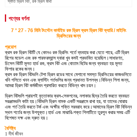
স্ফীত ড্রিল বিট
, 
রক ড্রিল মাথা
পণ্যের বর্ণনা
7 ° 27 - 76 মিমি টংস্টেন কার্বাইড রক ড্রিল ক্রস ড্রিল বিট ক্যারি / মাইনিং
ড্রিলিংয়ের জন্য
প্রয়োগ
ক্রস রক ড্রিল বিটটি যে কোনও রক ড্রিলিং শর্তে ব্যবহার করা যেতে পারে, এটি ড্রিল
রিগের মডেল এবং রক পারফরম্যান্স দ্বারা খুব কমই প্রভাবিত হয়েছিল।সাধারণত,
চিসেল বিটটি মূলত হার্ড রক, ক্রস বিট এবং বোতাম বিটের জন্য ব্যবহৃত হয় মূলত
ফিশার রকের জন্য।
ক্রস রক ড্রিল বিটগুলি টেপা ড্রিল রডের সাথে মেশানো সমস্ত ড্রিলিংয়ের কাজগুলিতে
খনি গলিতে খনন এবং ব্লাস্টিং গর্তগুলির জন্য প্রধানত উপলব্ধ।বিভিন্ন শিলা জন্য,
আমরা ড্রিল বিট কর্মজীবন প্রসারিত করতে বিভিন্ন খাদ চয়ন।
ড্রিল বিটগুলি প্রায়শই বৃত্তাকার ক্রস-সেকশনের, নলাকার ছিদ্র তৈরি করতে ব্যবহৃত
সরঞ্জামগুলি কাটা হয়।বিটগুলি ড্রিল নামক একটি সরঞ্জামে রাখা হয়, যা তাদের ঘোরায়
এবং গর্ত তৈরি করতে টর্ক এবং অক্ষীয় শক্তি সরবরাহ করে।আমাদের ড্রিল বিট বিভিন্ন
স্থল শর্তের জন্য উপযুক্ত।হার্ড এবং মাঝারি-শক্ত শিলাটিতে তুরপুন করার সময় এটি
বিশেষত দক্ষ এবং দ্রুত হয়।
বৈশিষ্ট্য
1 দীর্ঘ জীবন