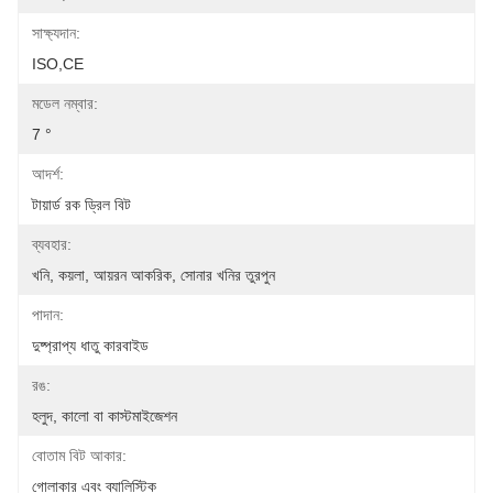
সাক্ষ্যদান:
ISO,CE
মডেল নম্বার:
7 °
আদর্শ:
টায়ার্ড রক ড্রিল বিট
ব্যবহার:
খনি, কয়লা, আয়রন আকরিক, সোনার খনির তুরপুন
পাদান:
দুষ্প্রাপ্য ধাতু কারবাইড
রঙ:
হলুদ, কালো বা কাস্টমাইজেশন
বোতাম বিট আকার:
গোলাকার এবং ব্যালিস্টিক