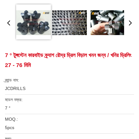
7 ° টুঙ্গস্টেন কারবাইড ক্র্যাশ রৌদ্র ড্রিল বিড়াল খনন জন্য / খনির ড্রিলিং
27 - 76 মিমি
ব্র্যান্ড নাম:
JCDRILLS
মডেল নম্বর:
7 °
MOQ.:
5pcs
মূল্য: