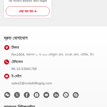
বিট টাংস্টেন কারবাইড কাটন সরঞ্জাম
সেরা দাম পান
দ্রুত যোগাযোগ
ঠিকানা
Rm1604, ম্যানশন ২, নং এ১৩ বেইয়ুয়ান রোড, চাওয়াং জেলা, বেইজিং, চীন
টেলিফোন
86-10-53681788
ই-মেইল
sales2@rockdrillingrig.com