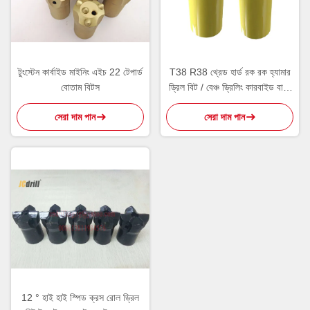
টুংস্টেন কার্বাইড মাইনিং এইচ 22 টেপার্ড
T38 R38 থ্রেড হার্ড রক রক হ্যামার
বোতাম বিটস
ড্রিল বিট / বেঞ্চ ড্রিলিং কারবাইড বাটন
বিট বিট
সেরা দাম পান
সেরা দাম পান
12 ° হাই হাই স্পিড ক্রস রোল ড্রিল