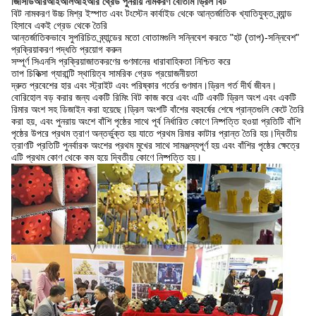
জিসিডিআরআইআলআইআর থ্রেড পুনরায় নামকরণ বোতাম ড্রিল বিট
বিট নামকরণ
উচ্চ মিশ্র ইস্পাত এবং টংস্টেন কার্বাইড থেকে আন্তর্জাতিক খ্যাতিযুক্ত ব্র্যান্ড
হিসাবে একই গ্রেড থেকে তৈরি
আন্তর্জাতিকভাবে সুপরিচিত ব্র্যান্ডের মতো বোতামগুলি সন্নিবেশ করতে "হট (তাপ)-সন্নিবেশ"
প্রক্রিয়াকরণ পদ্ধতি প্রয়োগ করুন
সম্পূর্ণ সিএনসি প্রক্রিয়াজাতকরণের গুণমানের ধারাবাহিকতা নিশ্চিত করে
তাপ চিকিত্সা গ্যারান্টি স্থায়িত্ব সামরিক গ্রেড প্রয়োজনীয়তা
দ্রুত প্রবেশের হার এবং স্ট্রাইট এবং পরিষ্কার গর্তের গুণমান।ড্রিল গর্ত দীর্ঘ জীবন।
বোরিহোল বড় করার জন্য একটি রিমিং বিট কাজ করে এবং এটি একটি ড্রিল অংশ এবং একটি
রিমার অংশ সহ ডিজাইন করা হয়েছে।ড্রিল অংশটি বাঁশের বহুবর্ষের শেষে প্রান্তগুলি কেটে তৈরি
করা হয়, এবং পুনরায় অংশে বাঁশি পৃষ্ঠের সাথে পূর্ব নির্ধারিত কোণে নিষ্পত্তি হওয়া প্রতিটি বাঁশি
পৃষ্ঠের উপরে প্রথম ত্রাণ অন্তর্ভুক্ত হয় যাতে প্রথম রিমার কাটার প্রান্ত তৈরি হয়।দ্বিতীয়
ত্রাণটি প্রতিটি পুনর্বারক অংশের প্রথম মুখের সাথে সামঞ্জস্যপূর্ণ হয় এবং বাঁশির পৃষ্ঠের ক্ষেত্রে
এটি প্রথম কোণ থেকে কম হয়ে দ্বিতীয় কোণে নিষ্পত্তি হয়।