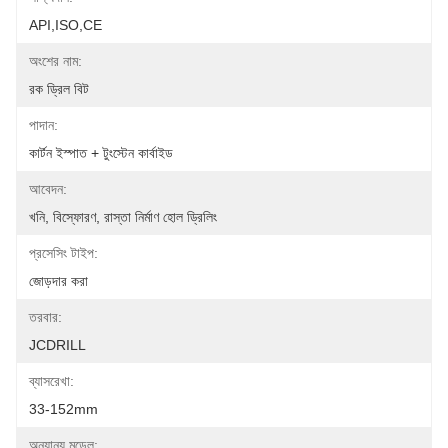
API,ISO,CE
অংশের নাম:
রক ড্রিল বিট
পাদান:
কার্টন ইস্পাত + টুংস্টেন কার্বাইড
আবেদন:
খনি, বিস্ফোরণ, রাস্তা নির্মাণ হোল ড্রিলিং
প্রসেসিং টাইপ:
জোড়দার করা
তরবার:
JCDRILL
ব্যাসরেখা:
33-152mm
অন্যান্য মডেল: