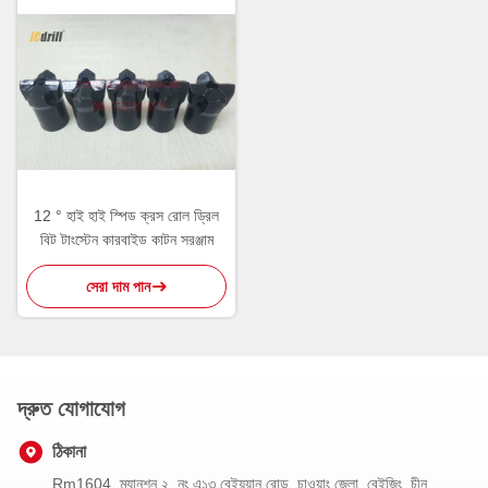
12 ° হাই হাই স্পিড ক্রস রোল ড্রিল
বিট টাংস্টেন কারবাইড কাটন সরঞ্জাম
সেরা দাম পান
দ্রুত যোগাযোগ
ঠিকানা
Rm1604, ম্যানশন ২, নং এ১৩ বেইয়ুয়ান রোড, চাওয়াং জেলা, বেইজিং, চীন