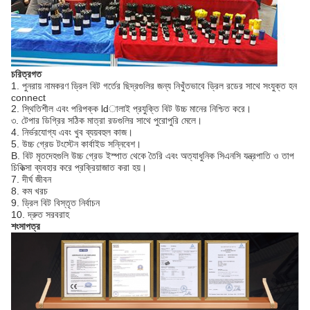
চরিত্রগত
1. পুনরায় নামকরণ ড্রিল বিট গর্তের ছিদ্রগুলির জন্য নিখুঁতভাবে ড্রিল রডের সাথে সংযুক্ত হন
connect
2. স্থিতিশীল এবং পরিপক্ক ldালাই প্রযুক্তি বিট উচ্চ মানের নিশ্চিত করে।
৩. টেপার ডিগ্রির সঠিক মাত্রা রডগুলির সাথে পুরোপুরি মেলে।
4. নির্ভরযোগ্য এবং খুব ব্যয়বহুল কাজ।
5. উচ্চ গ্রেড টংস্টেন কার্বাইড সন্নিবেশ।
B. বিট মৃতদেহগুলি উচ্চ গ্রেড ইস্পাত থেকে তৈরি এবং অত্যাধুনিক সিএনসি যন্ত্রপাতি ও তাপ
চিকিত্সা ব্যবহার করে প্রক্রিয়াজাত করা হয়।
7. দীর্ঘ জীবন
8. কম খরচ
9. ড্রিল বিট বিস্তৃত নির্বাচন
10. দ্রুত সরবরাহ
শংসাপত্র