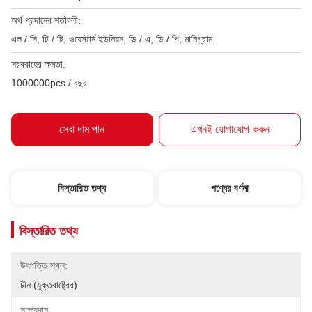
অর্থ প্রদানের শর্তাবলী:
এল / সি, টি / টি, ওয়েস্টার্ন ইউনিয়ন, ডি / এ, ডি / পি, মানিগ্রাম
সরবরাহের ক্ষমতা:
1000000pcs / বছর
সেরা দাম পান
এখনই যোগাযোগ করুন
বিস্তারিত তথ্য
পণ্যের বর্ণনা
বিস্তারিত তথ্য
উৎপত্তি স্থল:
চীন (যুক্তরাষ্ট্রের)
সাক্ষ্যদান: