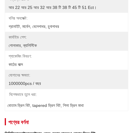
আর 22 আর 25 আর 32 আর 38 টি 38 টি 45 টি 51 Ect।
খনির অবজেক্ট:
গ্রানাইট, মার্বেল, বেলেপাথর, চুনাপাথর
কার্বাইড শেপ:
গোলাকার, ব্যালিস্টিক
প্যাকেজিং বিবরণ:
কাঠের বাক্স
যোগানের ক্ষমতা:
1000000pcs / বছর
বিশেষভাবে তুলে ধরা:
বোতাম ড্রিল বিট
, 
tapered ড্রিল বিট
, 
শিলা ড্রিল মাথা
পণ্যের বর্ণনা